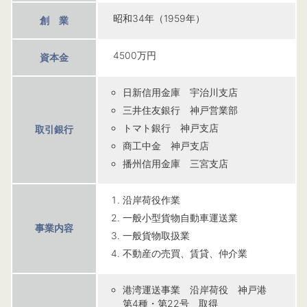
昭和34年（1959年）
創 業
4500万円
資本金
日新信用金庫 宇治川支店
三井住友銀行 神戸営業部
トマト銀行 神戸支店
取引銀行
商工中金 神戸支店
播州信用金庫 三宮支店
沿岸荷役作業
一般小型貨物自動車運送業
事業内容
一般貨物取扱業
不動産の売買、賃貸、仲介業
港湾運送事業 沿岸荷役 神戸港
第4種・第22号 取得