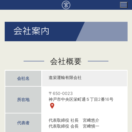
コ
ン
テ
ン
会社案内
ツ
へ
ス
キ
会社概要
ッ
プ
進栄運輸有限会社
会社名
〒650-0023
神戸市中央区栄町通５丁目2番16号
所在地
place
代表取締役 社長 宮﨑悠介
代表者
代表取締役 会長 宮﨑愼一